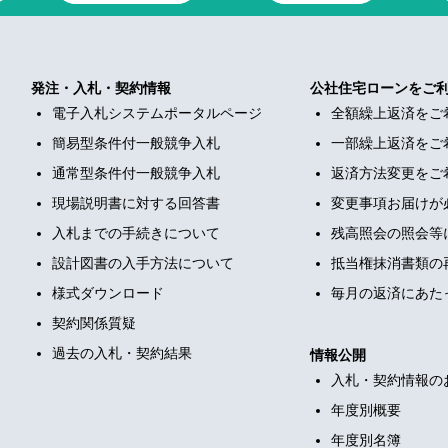
発注・入札・契約情報
公社住宅ローンをご
電子入札システムポータルページ
全額繰上返済をご
簡易型条件付一般競争入札
一部繰上返済をご
通常型条件付一般競争入札
返済方法変更をご
現場説明書に対する回答書
変更事項お届けが
入札までの手続きについて
残高照会の照会等
設計図書の入手方法について
抵当権抹消書類の
様式ダウンロード
毎月の返済にあた
契約関係質疑
過去の入札・契約結果
情報公開
入札・契約情報の
年度別概要
年度別名簿