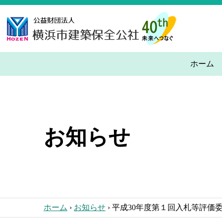
Skip
to
the
content
ホーム
お知らせ
ホーム
›
お知らせ
›
平成30年度第１回入札等評価