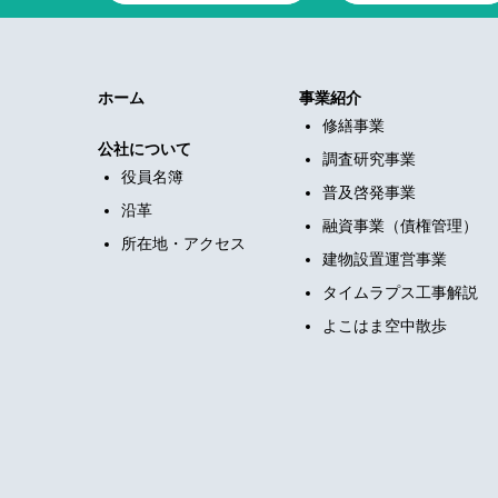
ホーム
事業紹介
修繕事業
公社について
調査研究事業
役員名簿
普及啓発事業
沿革
融資事業（債権管理）
所在地・アクセス
建物設置運営事業
タイムラプス工事解説
よこはま空中散歩